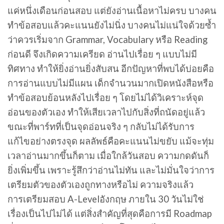
แค่หนึ่งเดือนก่อนสอบ แต่ยังอ่านเนื้อหาไม่ครบ บางคน
ทำข้อสอบแล้วคะแนนยังไม่นิ่ง บางคนไม่แน่ใจด้วยซ้ำ
ว่าควรเริ่มจาก Grammar, Vocabulary หรือ Reading
ก่อนดี จึงเกิดความเครียด อ่านไปเรื่อย ๆ แบบไม่มี
ทิศทาง ทำให้ยิ่งอ่านยิ่งสับสน อีกปัญหาที่พบได้บ่อยคือ
การอ่านแบบไม่มีแผน เด็กจำนวนมากเปิดหนังสือหรือ
ทำข้อสอบย้อนหลังไปเรื่อย ๆ โดยไม่ได้วิเคราะห์จุด
อ่อนของตัวเอง ทำให้เสียเวลาไปกับสิ่งที่ถนัดอยู่แล้ว
ขณะที่พาร์ทที่เป็นจุดอ่อนจริง ๆ กลับไม่ได้รับการ
แก้ไขอย่างตรงจุด ผลลัพธ์คือคะแนนไม่ขยับ แม้จะทุ่ม
เวลาอ่านมากขึ้นก็ตาม เมื่อใกล้วันสอบ ความกดดันก็
ยิ่งเพิ่มขึ้น เพราะรู้สึกว่าอ่านไม่ทัน และไม่มั่นใจว่าการ
เตรียมตัวของตัวเองถูกทางหรือไม่ ความจริงแล้ว
การเตรียมสอบ A-Levelอังกฤษ ภายใน 30 วันไม่ใช่
เรื่องเป็นไปไม่ได้ แต่สิ่งสำคัญที่สุดคือการมี Roadmap