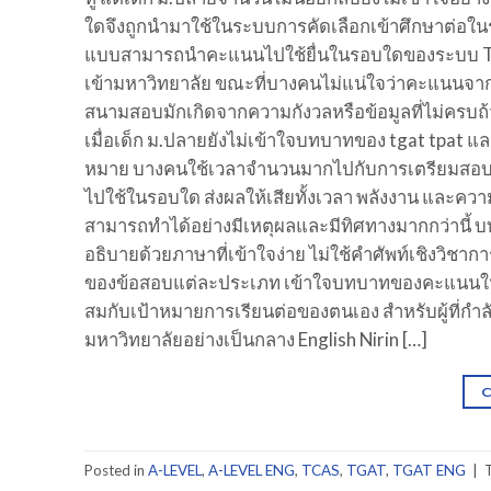
ใดจึงถูกนำมาใช้ในระบบการคัดเลือกเข้าศึกษาต่อใน
แบบสามารถนำคะแนนไปใช้ยื่นในรอบใดของระบบ TCA
เข้ามหาวิทยาลัย ขณะที่บางคนไม่แน่ใจว่าคะแนนจากข
สนามสอบมักเกิดจากความกังวลหรือข้อมูลที่ไม่ครบถ
เมื่อเด็ก ม.ปลายยังไม่เข้าใจบทบาทของ tgat tpat แล
หมาย บางคนใช้เวลาจำนวนมากไปกับการเตรียมสอบที่
ไปใช้ในรอบใด ส่งผลให้เสียทั้งเวลา พลังงาน และคว
สามารถทำได้อย่างมีเหตุผลและมีทิศทางมากกว่านี้ บทคว
อธิบายด้วยภาษาที่เข้าใจง่าย ไม่ใช้คำศัพท์เชิงวิช
ของข้อสอบแต่ละประเภท เข้าใจบทบาทของคะแนนใ
สมกับเป้าหมายการเรียนต่อของตนเอง สำหรับผู้ที่ก
มหาวิทยาลัยอย่างเป็นกลาง English Nirin […]
Posted in
A-LEVEL
,
A-LEVEL ENG
,
TCAS
,
TGAT
,
TGAT ENG
|