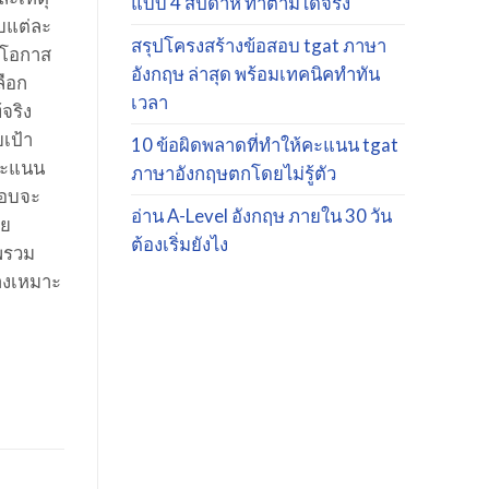
แบบ 4 สัปดาห์ ทำตามได้จริง
บแต่ละ
สรุปโครงสร้างข้อสอบ tgat ภาษา
ีโอกาส
อังกฤษ ล่าสุด พร้อมเทคนิคทำทัน
ลือก
เวลา
จริง
เป้า
10 ข้อผิดพลาดที่ทำให้คะแนน tgat
ำคะแนน
ภาษาอังกฤษตกโดยไม่รู้ตัว
สอบจะ
อ่าน A-Level อังกฤษ ภายใน 30 วัน
ดย
ต้องเริ่มยังไง
าพรวม
างเหมาะ