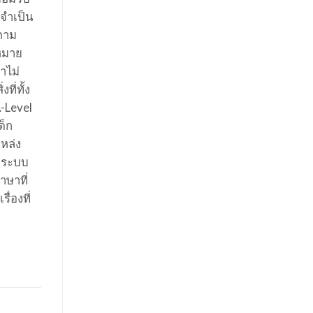
งจำเป็น
งตาม
าหมาย
าไม่
ี่ทั้ง
-Level
ด็ก
หล่ง
ยระบบ
าษาที่
ื่องที่