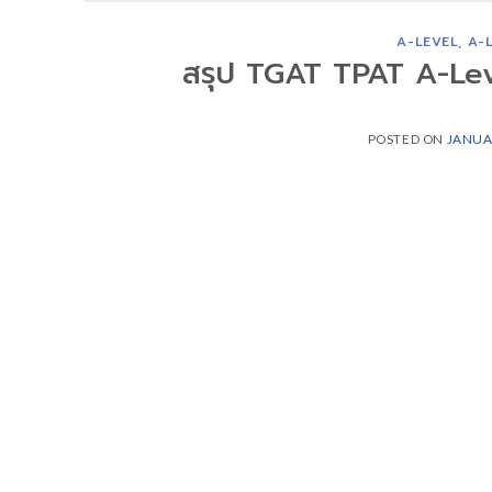
A-LEVEL
,
A-
สรุป TGAT TPAT A-Leve
POSTED ON
JANUA