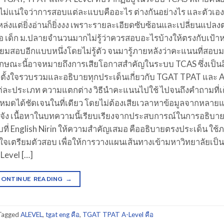
เพราะไม่แน่ใจว่าการสอบแต่ละแบบคืออะไร ต่างกันอย่างไร และตัวเอ
่งแต่ยิ่งอ่านก็ยิ่งงง เพราะรายละเอียดซับซ้อนและเปลี่ยนแปล
คือ เด็ก ม.ปลายจำนวนมากไม่รู้ว่าควรสอบอะไรบ้างให้ตรงกับเป้
ียมสอบอีกแบบหนึ่งโดยไม่รู้ตัว จนมารู้ภายหลังว่าคะแนนที่สอบม
ษณะนี้อาจหมายถึงการเสียโอกาสสำคัญในระบบ TCAS ซึ่งเป็นสิ่งท
ึงตั้งใจรวบรวมและอธิบายทุกประเด็นเกี่ยวกับ TGAT TPAT และ A
แต่ละประเภท ความแตกต่าง วิธีนำคะแนนไปใช้ ไปจนถึงคำถามที่เ
งหมดได้ชัดเจนในที่เดียว โดยไม่ต้องเสียเวลาหาข้อมูลจากหลายแ
จัง เนื้อหาในบทความนี้เรียบเรียงจากประสบการณ์ในการอธิบา
ี่ English Nirin ให้ความสำคัญเสมอ คืออธิบายตรงประเด็น ใช้ภ
นใจเตรียมตัวสอบ เพื่อให้การวางแผนเส้นทางเข้ามหาวิทยาลัยเป็นเร
Level […]
CONTINUE READING
→
Tagged
ALEVEL
,
tgat eng คือ
,
TGAT TPAT A-Level คือ