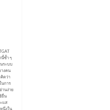
ง TGAT
ี้ซ้ำ ๆ
รในระบบ
 บางคน
คิดว่า
สในการ
อ่านง่าย
ยื่น
ระแส
หนึ่งใน