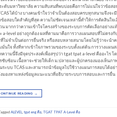
ระดับมหาวิทยาลัย ความสับสนที่พบบ่อยคือการไม่แน่ใจว่าข้อสอ
S ได้บ้าง บางคนเข้าใจว่าจำเป็นต้องสอบครบทุกสนามจึงจะม
้อสอบใดสำคัญที่สุด ความไม่ชัดเจนเหล่านี้ทำให้การตัดสินใจเ
้วน มากกว่าความเข้าใจโครงสร้างของระบบการคัดเลือกอย่างแท้
ะ a-level อย่างถูกต้อง ผลที่ตามมาคือการวางแผนสอบที่ไม่ตรงกับ
ไม่จำเป็นต่อการยื่นจริง หรือสอบหลายสนามโดยไม่รู้ว่าจะน
ามมั่นใจ ทั้งที่หากเข้าใจภาพรวมของระบบตั้งแต่ต้น การวางแผน
ามนี้จึงมีจุดประสงค์เพื่อสรุปว่า tgat tpat a-level คืออะไร โ
าการซับซ้อน เนื้อหาจะช่วยให้เด็ก ม.ปลายและผู้ปกครองมองเห็นภ
นระบบ TCAS และสามารถนำข้อมูลไปใช้วางแผนการสอบได้อย่
ำลังมองหาแหล่งข้อมูลแนะแนวที่อธิบายระบบการสอบและการยื่น
CONTINUE READING
→
Tagged
ALEVEL
,
tgat eng คือ
,
TGAT TPAT A-Level คือ