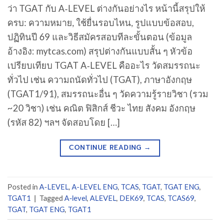
ว่า TGAT กับ A‑LEVEL ต่างกันอย่างไร หน้านี้สรุปให้
ครบ: ความหมาย, ใช้ยื่นรอบไหน, รูปแบบข้อสอบ,
ปฏิทินปี 69 และวิธีสมัครสอบทีละขั้นตอน (ข้อมูล
อ้างอิง: mytcas.com) สรุปต่างกันแบบสั้น ๆ หัวข้อ
เปรียบเทียบ TGAT A‑LEVEL คืออะไร วัดสมรรถนะ
ทั่วไป เช่น ความถนัดทั่วไป (TGAT), ภาษาอังกฤษ
(TGAT1/91), สมรรถนะอื่น ๆ วัดความรู้รายวิชา (รวม
~20 วิชา) เช่น คณิต ฟิสิกส์ ชีวะ ไทย สังคม อังกฤษ
(รหัส 82) ฯลฯ จัดสอบโดย […]
CONTINUE READING
→
Posted in
A-LEVEL
,
A-LEVEL ENG
,
TCAS
,
TGAT
,
TGAT ENG
,
TGAT1
|
Tagged
A-level
,
ALEVEL
,
DEK69
,
TCAS
,
TCAS69
,
TGAT
,
TGAT ENG
,
TGAT1