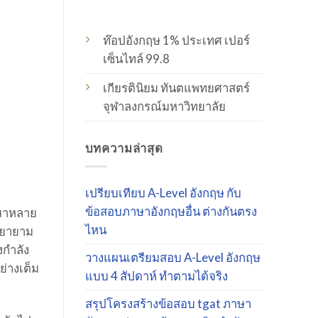
ท๊อปอังกฤษ 1% ประเทศ เปอร์
เซ็นไทล์ 99.8
เกียรตินิยม ทันตแพทยศาสตร์
จุฬาลงกรณ์มหาวิทยาลัย
บทความล่าสุด
เปรียบเทียบ A-Level อังกฤษ กับ
ข้อสอบภาษาอังกฤษอื่น ต่างกันตรง
นมาหลาย
ไหน
พยายาม
งกำลัง
วางแผนเตรียมสอบ A-Level อังกฤษ
ย่างเต็ม
แบบ 4 สัปดาห์ ทำตามได้จริง
สรุปโครงสร้างข้อสอบ tgat ภาษา