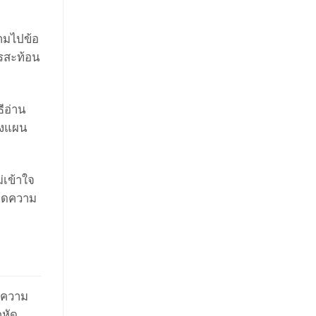
้ามไปข้อ
รสะท้อน
ีอ่าน
วางแผน
่เข้าใจ
ะลดความ
ับความ
กหัด