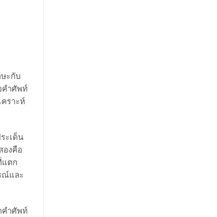
กษะกับ
อคำศัพท์
เคราะห์
ระเด็น
สองคือ
ี่แตก
ารณ์และ
ำคำศัพท์