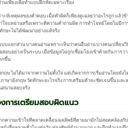
นเพียงเพื่อทำแบบฝึกหัดเฉพาะเรื่อง
ะห์เหตุผลของคำตอบ เมื่อทำผิดก็เพียงดูเฉลยว่าอะไรถูก แล้วข
ข้าใจบทอ่านหรือเพราะตีความคำถามผิด การทำโจทย์โดยไม่มีกา
งทักษะไม่ได้พัฒนาอย่างแท้จริง
บแยกส่วน บางคนอ่านเพราะเห็นว่าคนอื่นอ่าน บางคนเปลี่ยนวิธ
อสอบอย่างเป็นระบบ เมื่อข้อมูลไม่ถูกเชื่อมโยงเข้าด้วยกัน การ
กขึ้น
กฤษ ไม่ได้มาจากความไม่ตั้งใจ แต่เกิดจากการเริ่มอ่านโดยยังไม
gatภาษาอังกฤษ วัดทักษะอะไรจริง การเตรียมตัวจะชัดเจนขึ้น แล
นในสนามสอบจริง
งการเตรียมสอบผิดแนว
จากความเข้าใจที่คลาดเคลื่อน ผลลัพธ์ที่ตามมามักไม่สอดคล้องก
านหนังสือหลายชั่วโมงต่อวัน ท่องศัพท์จำนวนมาก และฝึกทำแบบฝึ