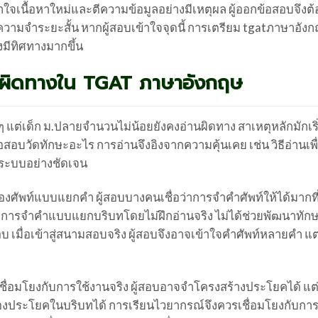
เนื้อหาใหม่และตีความข้อมูลอย่างมีเหตุผล ผู้ออกข้อสอบจึงต
มจำระยะสั้น หากผู้สอบเข้าใจจุดนี้ การเตรียม tgatภาษาอังก
มีทิศทางมากขึ้น
ผิดทางใน TGAT ภาษาอังกฤษ
ย ๆ แต่เด็ก ม.ปลายจำนวนไม่น้อยยังคงอ่านผิดทาง สาเหตุหลักมักเร
าข้อสอบวัดทักษะอะไร การอ่านจึงอิงจากความคุ้นเคย เช่น วิธีอ่านเพ
ยระบบอย่างชัดเจน
องศัพท์แบบแยกคำ ผู้สอบบางคนเชื่อว่าการจำคำศัพท์ให้ได้มากที
ต่การจำคำแบบแยกบริบทโดยไม่ฝึกอ่านจริง ไม่ได้ช่วยพัฒนาทัก
บ เมื่อเข้าสู่สนามสอบจริง ผู้สอบจึงอาจเข้าใจคำศัพท์หลายคำ แต่
อมโยงกับการใช้งานจริง ผู้สอบอาจจำโครงสร้างประโยคได้ แต่เม
่ของประโยคในบริบทได้ การเรียนไวยากรณ์จึงควรเชื่อมโยงกับการ