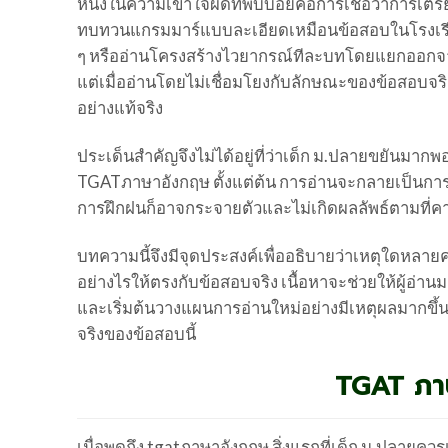
หนึ่งในความเข้าใจผิดที่พบบ่อยคือการเชื่อว่าการเ
ทบทวนแกรมมาร์แบบละเอียดเหมือนข้อสอบในโรงเรีย
ๆ หรืออ่านโครงสร้างไวยากรณ์ทีละบทโดยแยกออกจากบ
แต่เมื่ออ่านโดยไม่เชื่อมโยงกับลักษณะของข้อสอบจริ
อย่างแท้จริง
ประเด็นสำคัญจึงไม่ได้อยู่ที่ว่าเด็ก ม.ปลายขยันมา
TGATภาษาอังกฤษ ตั้งแต่ต้น การอ่านจะกลายเป็นการสะ
การฝึกฝนก็อาจกระจายตัวและไม่เกิดผลลัพธ์ตามที่คาดหว
บทความนี้จึงมีจุดประสงค์เพื่ออธิบายว่าเหตุใดห
อย่างไรให้ตรงกับข้อสอบจริง เนื้อหาจะช่วยให้ผู้อ่
และเริ่มต้นวางแผนการอ่านใหม่อย่างมีเหตุผลมากขึ้
จริงของข้อสอบนี้
TGAT ภาษ
เมื่อพูดถึง tgatภาษาอังกฤษ สิ่งแรกที่เด็ก ม.ปลายคว