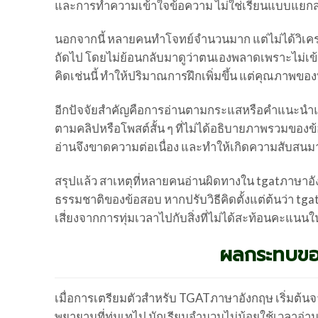
และการทำความเข้าใจข้อความ ไม่ใช่เรียนแบบแยกส่ว
นอกจากนี้ หลายคนทำโจทย์จำนวนมาก แต่ไม่ได้วิเครา
ถัดไป โดยไม่ย้อนกลับมาดูว่าตนเองพลาดเพราะไม่เ
คิดเช่นนี้ ทำให้ปริมาณการฝึกเพิ่มขึ้น แต่คุณภาพขอ
อีกปัจจัยสำคัญคือการอ่านตามกระแสหรือคำแนะนำแบ
ตามคลิปหรือโพสต์สั้น ๆ ที่ไม่ได้อธิบายภาพรวมของข้
อ่านจึงขาดความต่อเนื่อง และทำให้เกิดความสับสนมา
สรุปแล้ว สาเหตุที่หลายคนอ่านผิดทางใน tgatภาษาอัง
ธรรมชาติของข้อสอบ หากปรับวิธีคิดตั้งแต่ต้นว่า t
เสี่ยงจากการทุ่มเวลาไปกับสิ่งที่ไม่ได้สะท้อนคะแน
ผลกระทบขอ
เมื่อการเตรียมตัวสำหรับ TGATภาษาอังกฤษ เริ่มต้น
พยายามที่ทุ่มเทไป นักเรียนจำนวนไม่น้อยใช้เวลาอ่