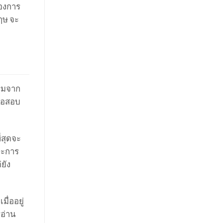
้องการ
ฤษ จะ
ิ่มจาก
ื่อสอบ
่สุดจะ
ษะการ
ยัง
ื่ออยู่
อ่าน