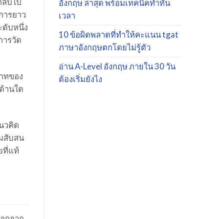
กลับไป
อังกฤษ ล่าสุด พร้อมเทคนิคทำทัน
ยการยาว
เวลา
ดับหนึ่ง
10 ข้อผิดพลาดที่ทำให้คะแนน tgat
การวัด
ภาษาอังกฤษตกโดยไม่รู้ตัว
อ่าน A-Level อังกฤษ ภายใน 30 วัน
ทบาทของ
ต้องเริ่มยังไง
ะด้านใด
นวคิด
ามสับสน
ที่แท้
ลือกจาก