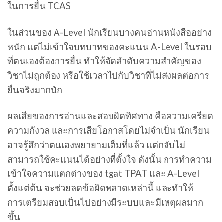
ในการยื่น TCAS
ในส่วนของ A-Level นักเรียนบางคนอ่านหนังสืออย่าง
หนัก แต่ไม่เข้าใจบทบาทของคะแนน A-Level ในรอบ
ที่ตนเองต้องการยื่น ทำให้จัดลำดับความสำคัญของ
วิชาไม่ถูกต้อง หรือใช้เวลาไปกับวิชาที่ไม่ส่งผลต่อการ
ยื่นจริงมากนัก
ผลเสียของการอ่านและสอบผิดทิศทาง คือความเครียด
ความกังวล และการเสียโอกาสโดยไม่จำเป็น นักเรียน
อาจรู้สึกว่าตนเองพยายามเต็มที่แล้ว แต่กลับไม่
สามารถใช้คะแนนได้อย่างที่ตั้งใจ ดังนั้น การทำความ
เข้าใจความแตกต่างของ tgat TPAT และ A-Level
ตั้งแต่ต้น จะช่วยลดข้อผิดพลาดเหล่านี้ และทำให้
การเตรียมสอบเป็นไปอย่างมีระบบและมีเหตุผลมาก
ขึ้น