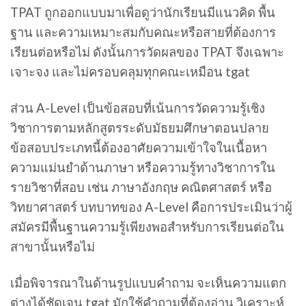
TPAT ถูกออกแบบมาเพื่อดูว่านักเรียนมีแนวคิด พื้น
ฐาน และความเหมาะสมกับคณะหรือสายที่ต้องการ
เรียนต่อหรือไม่ ดังนั้นการวัดผลของ TPAT จึงเฉพาะ
เจาะจง และไม่ครอบคลุมทุกคณะเหมือน tgat
ส่วน A-Level เป็นข้อสอบที่เน้นการวัดความรู้เชิง
วิชาการตามหลักสูตรระดับมัธยมศึกษาตอนปลาย
ข้อสอบประเภทนี้ต้องอาศัยความเข้าใจในเนื้อหา
ความแม่นยำด้านภาษา หรือความรู้ทางวิชาการใน
รายวิชาที่สอบ เช่น ภาษาอังกฤษ คณิตศาสตร์ หรือ
วิทยาศาสตร์ บทบาทของ A-Level คือการประเมินว่าผู้
สมัครมีพื้นฐานความรู้เพียงพอสำหรับการเรียนต่อใน
สาขานั้นหรือไม่
เมื่อพิจารณาในด้านรูปแบบคำถาม จะเห็นความแตก
ต่างได้ชัดเจน tgat มักใช้คำถามที่ต้องอ่าน วิเคราะห์