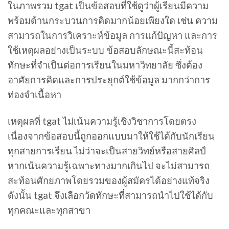
ในภาพรวม tgat เป็นข้อสอบที่ใช้ดูว่าผู้เรียนมีความ
พร้อมด้านกระบวนการคิดมากน้อยเพียงใด เช่น ความ
สามารถในการวิเคราะห์ข้อมูล การแก้ปัญหา และการ
ใช้เหตุผลอย่างเป็นระบบ ข้อสอบลักษณะนี้สะท้อน
ทักษะที่จำเป็นต่อการเรียนในมหาวิทยาลัย ซึ่งต้อง
อาศัยการคิดและการประยุกต์ใช้ข้อมูล มากกว่าการ
ท่องจำเนื้อหา
เหตุผลที่ tgat ไม่เน้นความรู้เชิงวิชาการโดยตรง
เนื่องจากข้อสอบนี้ถูกออกแบบมาให้ใช้ได้กับนักเรียน
ทุกสายการเรียน ไม่ว่าจะเป็นสายวิทย์หรือสายศิลป์
หากเน้นความรู้เฉพาะทางมากเกินไป จะไม่สามารถ
สะท้อนศักยภาพโดยรวมของผู้สมัครได้อย่างแท้จริง
ดังนั้น tgat จึงเลือกวัดทักษะที่สามารถนำไปใช้ได้กับ
ทุกคณะและทุกสาขา