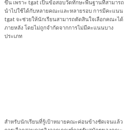
ขึ้น เพราะ tgat เป็นข้อสอบวัดทักษะพื้นฐานที่สามารถ
นำไปใช้ได้กับหลายคณะและหลายรอบ การมีคะแนน
tgat จะช่วยให้นักเรียนสามารถตัดสินใจเลือกคณะได้
ภายหลัง โดยไม่ถูกจำกัดจากการไม่มีคะแนนบาง
ประเภท
สำหรับนักเรียนที่รู้เป้าหมายคณะค่อนข้างชัดเจนแล้ว