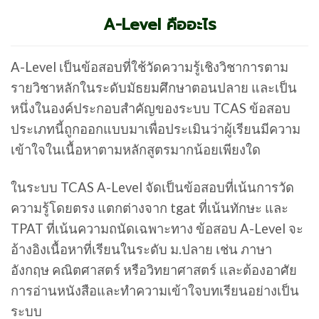
A-Level คืออะไร
A-Level เป็นข้อสอบที่ใช้วัดความรู้เชิงวิชาการตาม
รายวิชาหลักในระดับมัธยมศึกษาตอนปลาย และเป็น
หนึ่งในองค์ประกอบสำคัญของระบบ TCAS ข้อสอบ
ประเภทนี้ถูกออกแบบมาเพื่อประเมินว่าผู้เรียนมีความ
เข้าใจในเนื้อหาตามหลักสูตรมากน้อยเพียงใด
ในระบบ TCAS A-Level จัดเป็นข้อสอบที่เน้นการวัด
ความรู้โดยตรง แตกต่างจาก tgat ที่เน้นทักษะ และ
TPAT ที่เน้นความถนัดเฉพาะทาง ข้อสอบ A-Level จะ
อ้างอิงเนื้อหาที่เรียนในระดับ ม.ปลาย เช่น ภาษา
อังกฤษ คณิตศาสตร์ หรือวิทยาศาสตร์ และต้องอาศัย
การอ่านหนังสือและทำความเข้าใจบทเรียนอย่างเป็น
ระบบ