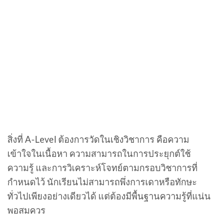
สิ่งที่ A-Level ต้องการวัดในเชิงวิชาการ คือความ
เข้าใจในเนื้อหา ความสามารถในการประยุกต์ใช้
ความรู้ และการวิเคราะห์โจทย์ตามกรอบวิชาการที่
กำหนดไว้ นักเรียนไม่สามารถพึ่งการเดาหรือทักษะ
ทั่วไปเพียงอย่างเดียวได้ แต่ต้องมีพื้นฐานความรู้ที่แน่น
พอสมควร