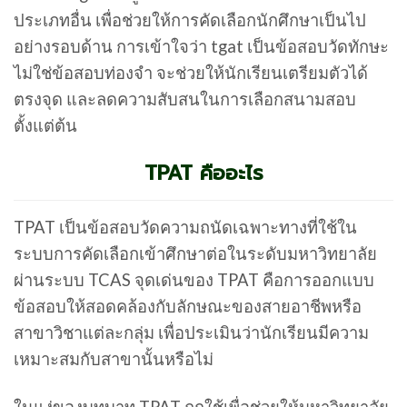
ประเภทอื่น เพื่อช่วยให้การคัดเลือกนักศึกษาเป็นไป
อย่างรอบด้าน การเข้าใจว่า tgat เป็นข้อสอบวัดทักษะ
ไม่ใช่ข้อสอบท่องจำ จะช่วยให้นักเรียนเตรียมตัวได้
ตรงจุด และลดความสับสนในการเลือกสนามสอบ
ตั้งแต่ต้น
TPAT คืออะไร
TPAT เป็นข้อสอบวัดความถนัดเฉพาะทางที่ใช้ใน
ระบบการคัดเลือกเข้าศึกษาต่อในระดับมหาวิทยาลัย
ผ่านระบบ TCAS จุดเด่นของ TPAT คือการออกแบบ
ข้อสอบให้สอดคล้องกับลักษณะของสายอาชีพหรือ
สาขาวิชาแต่ละกลุ่ม เพื่อประเมินว่านักเรียนมีความ
เหมาะสมกับสาขานั้นหรือไม่
ในแง่ของบทบาท TPAT ถูกใช้เพื่อช่วยให้มหาวิทยาลัย