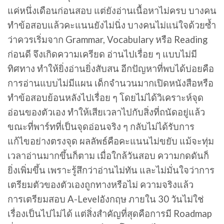
แค่หนึ่งเดือนก่อนสอบ แต่ยังอ่านเนื้อหาไม่ครบ บางคน
ทำข้อสอบแล้วคะแนนยังไม่นิ่ง บางคนไม่แน่ใจด้วยซ้ำ
ว่าควรเริ่มจาก Grammar, Vocabulary หรือ Reading
ก่อนดี จึงเกิดความเครียด อ่านไปเรื่อย ๆ แบบไม่มี
ทิศทาง ทำให้ยิ่งอ่านยิ่งสับสน อีกปัญหาที่พบได้บ่อยคือ
การอ่านแบบไม่มีแผน เด็กจำนวนมากเปิดหนังสือหรือ
ทำข้อสอบย้อนหลังไปเรื่อย ๆ โดยไม่ได้วิเคราะห์จุด
อ่อนของตัวเอง ทำให้เสียเวลาไปกับสิ่งที่ถนัดอยู่แล้ว
ขณะที่พาร์ทที่เป็นจุดอ่อนจริง ๆ กลับไม่ได้รับการ
แก้ไขอย่างตรงจุด ผลลัพธ์คือคะแนนไม่ขยับ แม้จะทุ่ม
เวลาอ่านมากขึ้นก็ตาม เมื่อใกล้วันสอบ ความกดดันก็
ยิ่งเพิ่มขึ้น เพราะรู้สึกว่าอ่านไม่ทัน และไม่มั่นใจว่าการ
เตรียมตัวของตัวเองถูกทางหรือไม่ ความจริงแล้ว
การเตรียมสอบ A-Levelอังกฤษ ภายใน 30 วันไม่ใช่
เรื่องเป็นไปไม่ได้ แต่สิ่งสำคัญที่สุดคือการมี Roadmap