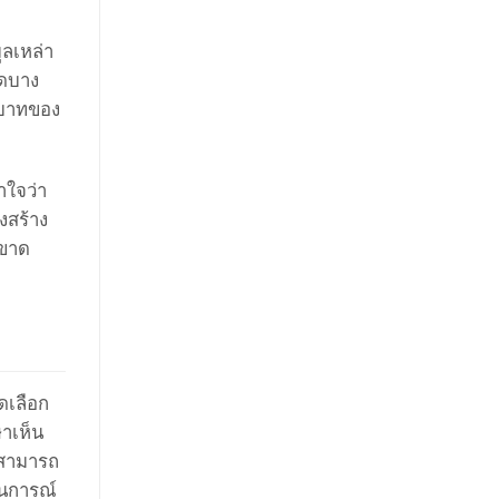
ูลเหล่า
ยดบาง
ทบาทของ
าใจว่า
งสร้าง
รขาด
ดเลือก
ษาเห็น
มสามารถ
านการณ์