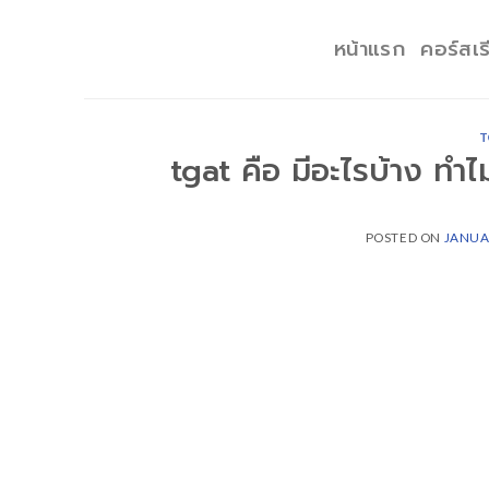
Skip
to
หน้าแรก
คอร์สเร
content
T
tgat คือ มีอะไรบ้าง ทำ
POSTED ON
JANUA