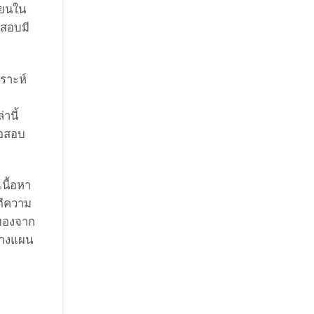
ียนใน
นสอบมี
คราะห์
านี้
้อสอบ
นื้อหา
ตีความ
มมองจาก
รวางแผน