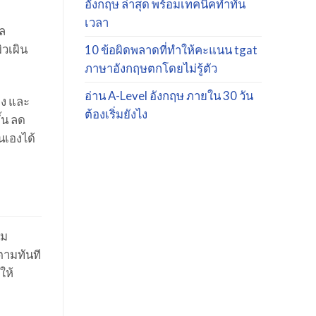
อังกฤษ ล่าสุด พร้อมเทคนิคทำทัน
เวลา
ูล
ิวเผิน
10 ข้อผิดพลาดที่ทำให้คะแนน tgat
ภาษาอังกฤษตกโดยไม่รู้ตัว
อ่าน A-Level อังกฤษ ภายใน 30 วัน
าง และ
ต้องเริ่มยังไง
้น ลด
นเองได้
าม
นตามทันที
ให้