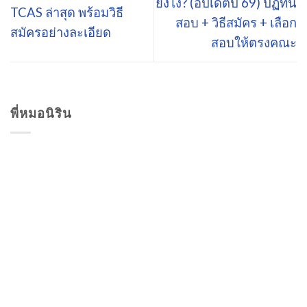
ยังไง? (อัปเดตปี 69) ปฏิทิน
TCAS ล่าสุด พร้อมวิธี
สอบ + วิธีสมัคร + เลือก
สมัครอย่างละเอียด
สอบให้ตรงคณะ
พี่หมอนิริน